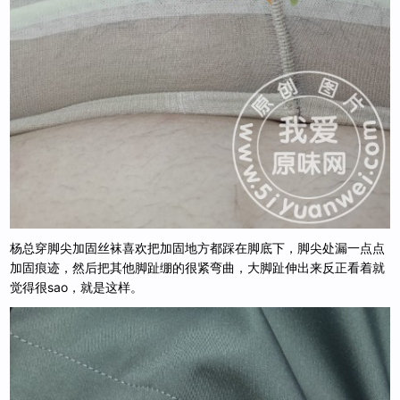
杨总穿脚尖加固丝袜喜欢把加固地方都踩在脚底下，脚尖处漏一点点
加固痕迹，然后把其他脚趾绷的很紧弯曲，大脚趾伸出来反正看着就
觉得很sao，就是这样。